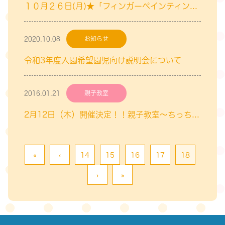
１０月２６日(月)★「フィンガーペインティング！指でえのぐあそび♪」のご案内★
2020.10.08
お知らせ
令和3年度入園希望園児向け説明会について
2016.01.21
親子教室
2月12日（木）開催決定！！親子教室～ちっちゃい子Club～「親子遊び」のご案内
«
‹
14
15
16
17
18
›
»